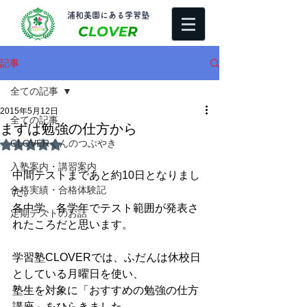
​浦和美園にある学習塾
C
LOVE
R
記事
全ての記事
2015年5月12日
全ての記事
まずは勉強の仕方から
CLOVERくんのつぶやき
5つ星のうちNaNと評価されています。
入塾案内・講習案内
中間テストまであと約10日となりまし
合格実績・合格体験記
た。 
各中学、各学年でテスト範囲が発表さ
定期テストのお話
れたころだと思います。 
学習塾CLOVERでは、ふだんは休校日
としている月曜日を使い、 
塾生を対象に「おすすめの勉強の仕方
講座」をひらきました。 