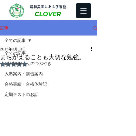
​浦和美園にある学習塾
C
LOVE
R
記事
全ての記事
2015年3月13日
全ての記事
まちがえることも大切な勉強。
CLOVERくんのつぶやき
5つ星のうちNaNと評価されています。
入塾案内・講習案内
合格実績・合格体験記
定期テストのお話