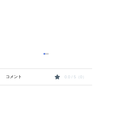
コメント
0.0 / 5（0）
夏期講習のご案
コメントと評価...
生徒たちの「にくきも
の」は〇〇！