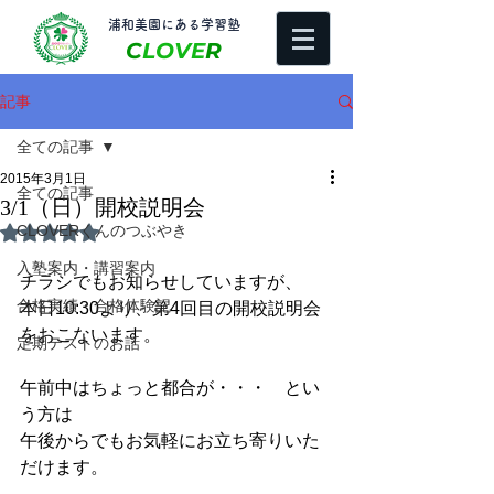
​浦和美園にある学習塾
C
LOVE
R
記事
全ての記事
2015年3月1日
全ての記事
3/1（日）開校説明会
CLOVERくんのつぶやき
5つ星のうちNaNと評価されています。
入塾案内・講習案内
チラシでもお知らせしていますが、 
合格実績・合格体験記
本日10:30より、第4回目の開校説明会
をおこないます。 
定期テストのお話
午前中はちょっと都合が・・・　とい
う方は 
午後からでもお気軽にお立ち寄りいた
だけます。 