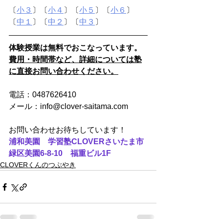
〔
小３
〕〔
小４
〕〔
小５
〕〔
小６
〕
〔
中１
〕〔
中２
〕〔
中３
〕
体験授業は無料でおこなっています。
費用・時間帯など、詳細については塾
に直接お問い合わせください。
電話：0487626410
メール：info@clover-saitama.com
お問い合わせお待ちしています！
浦和美園　学習塾CLOVERさいたま市
緑区美園6-8-10　福重ビル1F
CLOVERくんのつぶやき