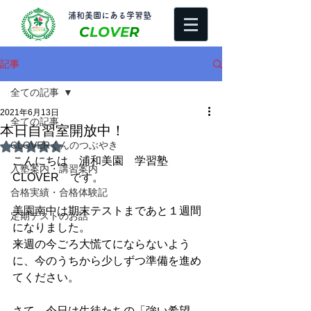
​浦和美園にある学習塾
C
LOVE
R
記事
全ての記事
2021年6月13日
全ての記事
本日自習室開放中！
CLOVERくんのつぶやき
5つ星のうちNaNと評価されています。
こんにちは　浦和美園　学習塾
入塾案内・講習案内
CLOVER　です。
合格実績・合格体験記
美園南中は期末テストまであと１週間
定期テストのお話
になりました。
来週の今ごろ大慌てにならないよう
に、今のうちから少しずつ準備を進め
てください。
さて、今日は生徒たちの「強い希望