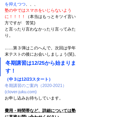
を抑えつつ
、、、
塾の中ではスマホをいじらないよう
に！！！！
（本当はもっとキツイ言い
方ですが　苦笑)
と言ったり言わなかったり言ってみた
り。
……第３弾はこのへんで。次回は学年
末テストの後にお会いしましょう(笑)。
冬期講習は12/25から始まりま
す！
（中３は12/23スタート）
冬期講習のご案内（2020-2021） 
(clover-juku.com)
お申し込みお待ちしています。
費用・時間帯など、詳細については塾
に直接お問い合わせください。