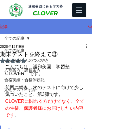
​浦和美園にある学習塾
C
LOVE
R
記事
全ての記事
2020年12月9日
全ての記事
期末テストを終えて③
CLOVERくんのつぶやき
5つ星のうちNaNと評価されています。
こんにちは　浦和美園　学習塾
入塾案内・講習案内
CLOVER　です。
合格実績・合格体験記
前回に続き、
次のテストに向けて少し
定期テストのお話
気づいたこと、第3弾です。
CLOVERに関わる方だけでなく、全て
の生徒、保護者様にお届けしたい内容
です
。