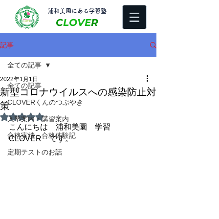
​浦和美園にある学習塾
C
LOVE
R
記事
全ての記事
2022年1月1日
全ての記事
新型コロナウイルスへの感染防止対
CLOVERくんのつぶやき
策
5つ星のうちNaNと評価されています。
入塾案内・講習案内
こんにちは　浦和美園　学習
合格実績・合格体験記
CLOVER　です。
定期テストのお話