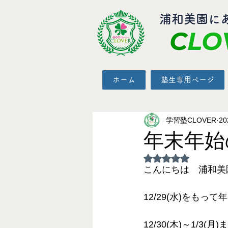
​浦和美園に
C
LO
ホーム
塾生専用ページ
学習塾CLOVER
2
年末年始
5つ星のうちNaN
こんにちは　浦和美園
12/29(水)をも
12/30(木)～1/