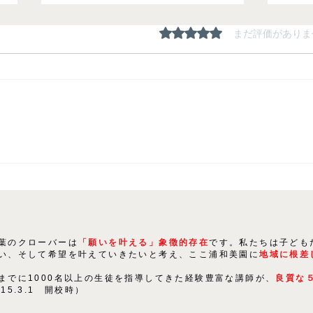
5つ星のうち0と評価され
まだ評価がありま
20
2024年春 合格体験記（９期
生）-総集編-
葉のクローバーは
「願いを叶える」象徴的存在
です。私たちは子ども
い、そして希望を叶えていきたいと考え、ここ浦和美園に
地域に根差
までに1000名以上の生徒を指導してきた経験豊富な講師が、
良質な
015.3.1 開校時）