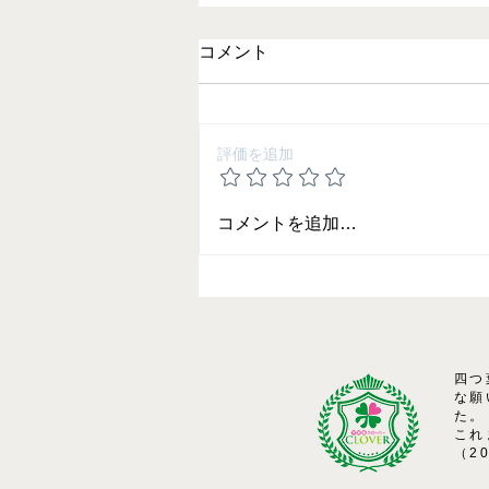
コメント
評価を追加
夏期講習のご案内
コメントを追加…
四つ
な願
た。
これ
（2