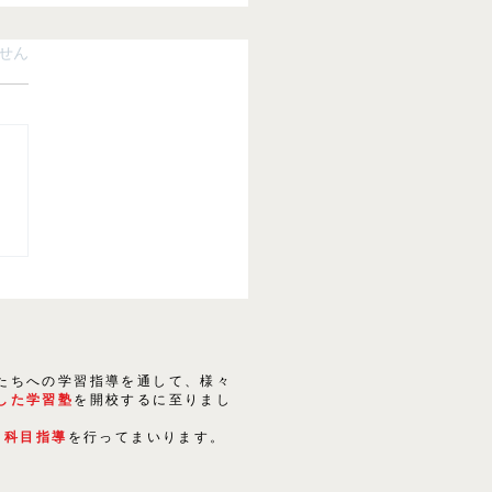
ています。
せん
24年度 英検スケジュール
たちへの学習指導を通して、様々
した学習塾
を開校するに至りまし
５科目指導
を行ってまいります。