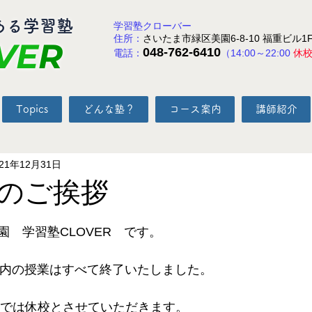
ある学習塾
学習塾クローバー
住所：
さいたま市緑区美園6-8-10 福重ビル1
VE
R
048-762-6410
電話：
（14:00～22:00
休
Topics
どんな塾？
コース案内
講師紹介
021年12月31日
のご挨拶
と評価されています。
　学習塾CLOVER　です。
って年内の授業はすべて終了いたしました。
3(月)までは休校とさせていただきます。