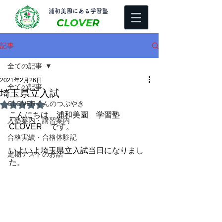
​浦和美園にある学習塾
C
LOVE
R
記事
全ての記事
2021年2月26日
全ての記事
埼玉県立入試
CLOVERくんのつぶやき
5つ星のうちNaNと評価されています。
こんにちは　浦和美園　学習塾
入塾案内・講習案内
CLOVER　です。
合格実績・合格体験記
いよいよ埼玉県立入試当日になりまし
定期テストのお話
た。