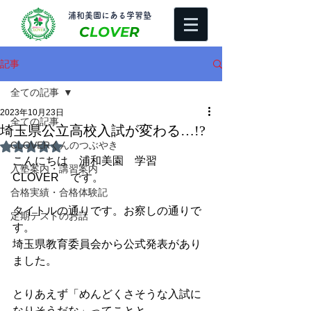
​浦和美園にある学習塾
C
LOVE
R
記事
全ての記事
2023年10月23日
全ての記事
埼玉県公立高校入試が変わる…!?
CLOVERくんのつぶやき
5つ星のうちNaNと評価されています。
こんにちは　浦和美園　学習
入塾案内・講習案内
CLOVER　です。
合格実績・合格体験記
タイトルの通りです。お察しの通りで
定期テストのお話
す。
埼玉県教育委員会から公式発表があり
ました。
とりあえず「めんどくさそうな入試に
なりそうだな」ってことと、