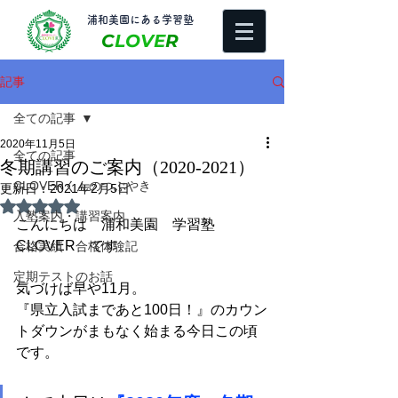
​浦和美園にある学習塾
C
LOVE
R
記事
全ての記事
2020年11月5日
全ての記事
冬期講習のご案内（2020-2021）
CLOVERくんのつぶやき
更新日：
2021年2月5日
5つ星のうちNaNと評価されています。
入塾案内・講習案内
こんにちは　浦和美園　学習塾
CLOVER　です。
合格実績・合格体験記
定期テストのお話
気づけば早や11月。
『県立入試まであと100日！』のカウン
トダウンがまもなく始まる今日この頃
です。