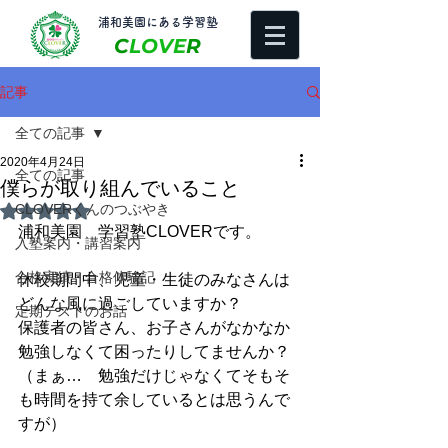
​浦和美園にある学習塾
C
LOVE
R
記事
全ての記事
2020年4月24日
全ての記事
僕らが取り組んでいること
CLOVERくんのつぶやき
5つ星のうちNaNと評価されています。
浦和美園　学習塾CLOVERです。
入塾案内・講習案内
合格実績・合格体験記
休校期間中、児童・生徒のみなさんは
どんな風に過ごしていますか？
定期テストのお話
保護者の皆さん、お子さんがなかなか
勉強しなくて困ったりしてませんか？
（まぁ…　勉強だけじゃなくてそもそ
も時間を持て余しているとは思うんで
すが）