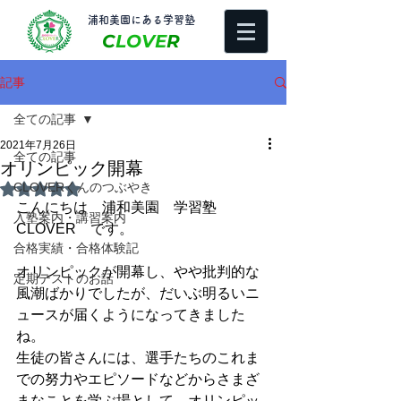
​浦和美園にある学習塾
C
LOVE
R
記事
全ての記事
2021年7月26日
全ての記事
オリンピック開幕
CLOVERくんのつぶやき
5つ星のうちNaNと評価されています。
こんにちは　浦和美園　学習塾
入塾案内・講習案内
CLOVER　です。
合格実績・合格体験記
オリンピックが開幕し、やや批判的な
定期テストのお話
風潮ばかりでしたが、だいぶ明るいニ
ュースが届くようになってきました
ね。
生徒の皆さんには、選手たちのこれま
での努力やエピソードなどからさまざ
まなことを学ぶ場として、オリンピッ