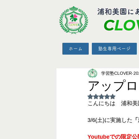
​浦和美園に
C
LO
ホーム
塾生専用ページ
学習塾CLOVER
2
アップロ
5つ星のうちNaN
こんにちは　浦和美園
3/6(土)に実施した
「
Youtubeでの限