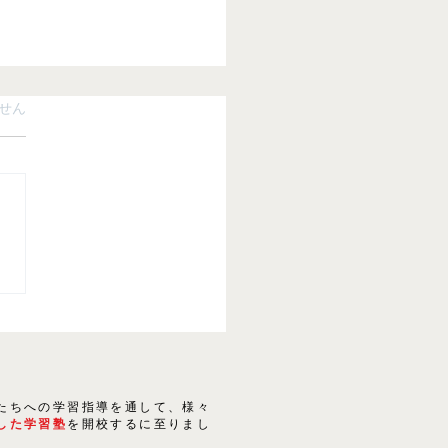
ています。
せん
24春 春期講習のご案内
たちへの学習指導を通して、様々
した学習塾
を開校するに至りまし