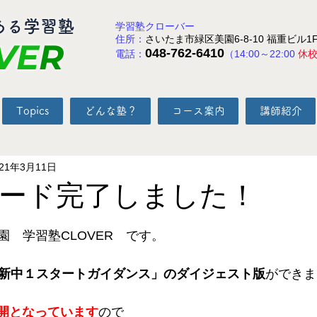
ある学習塾
学習塾クローバー
住所：
さいたま市緑区美園6-8-10 福重ビル1
VE
R
048-762-6410
電話：
（14:00～22:00
休
Topics
どんな塾？
コース案内
講師紹介
021年3月11日
ード完了しました！
と評価されています。
　学習塾CLOVER　です。
新中１スタートガイダンス」のダイジェスト版
ができま
定公開となっています
ので