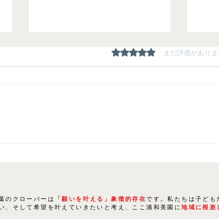
5つ星のうち0と評価され
まだ評価がありま
20
2024年春 合格体験記（９期
生）-総集編-
葉のクローバーは
「願いを叶える」象徴的存在
です。私たちは子ども
い、そして希望を叶えていきたいと考え、ここ浦和美園に
地域に根差