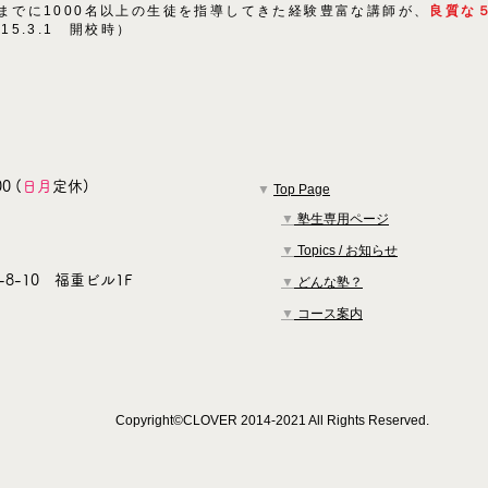
までに1000名以上の生徒を指導してきた経験豊富な講師が、
良質な
015.3.1 開校時）
0 (
日月
定休)
▼
Top Page
▼
塾生専用ページ
▼
Topics / お知らせ
8-10 福重ビル1F
▼
どんな塾？
▼
コース案内
Copyright©CLOVER 2014-2021 All Rights Reserved.