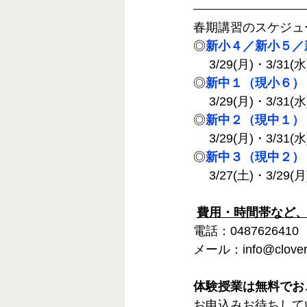
春期講習のスケジュ
◎
新小４／新小５／
 　3/29(月)・3/31(水
◎
新中１（現小６）
 　3/29(月)・3/31(水
◎
新中２（現中１）
 　3/29(月)・3/31(
◎
新中３（現中２）
 　3/27(土)・3/29(
費用・時間帯など
電話：0487626410
メール：info@clover-
体験授業は無料でお
お申込みお待ちして