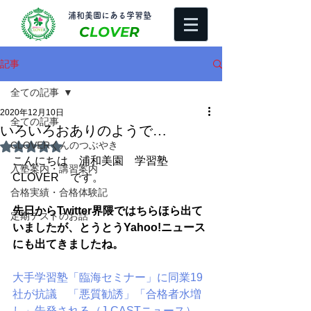
​浦和美園にある学習塾
C
LOVE
R
記事
全ての記事
2020年12月10日
全ての記事
いろいろおありのようで…
CLOVERくんのつぶやき
5つ星のうちNaNと評価されています。
こんにちは　浦和美園　学習塾
入塾案内・講習案内
CLOVER　です。
合格実績・合格体験記
先日からTwitter界隈ではちらほら出て
定期テストのお話
いましたが、とうとうYahoo!ニュース
にも出てきましたね。
大手学習塾「臨海セミナー」に同業19
社が抗議　「悪質勧誘」「合格者水増
し」告発される（J-CASTニュース） - 