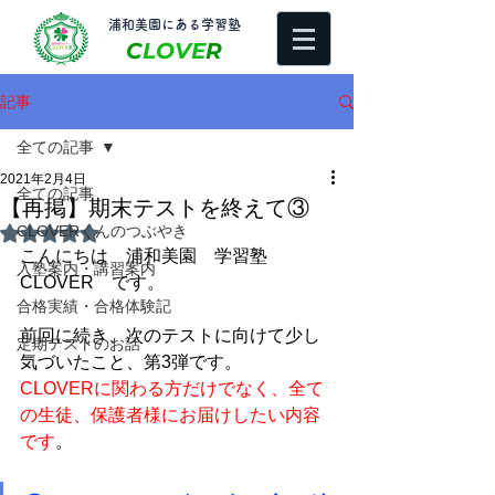
​浦和美園にある学習塾
C
LOVE
R
記事
全ての記事
2021年2月4日
全ての記事
【再掲】期末テストを終えて③
CLOVERくんのつぶやき
5つ星のうちNaNと評価されています。
こんにちは　浦和美園　学習塾
入塾案内・講習案内
CLOVER　です。
合格実績・合格体験記
前回に続き、
次のテストに向けて少し
定期テストのお話
気づいたこと、第3弾です。
CLOVERに関わる方だけでなく、全て
の生徒、保護者様にお届けしたい内容
です
。