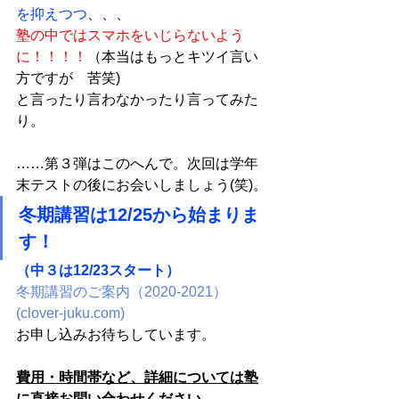
を抑えつつ
、、、
塾の中ではスマホをいじらないよう
に！！！！
（本当はもっとキツイ言い
方ですが　苦笑)
と言ったり言わなかったり言ってみた
り。
……第３弾はこのへんで。次回は学年
末テストの後にお会いしましょう(笑)。
冬期講習は12/25から始まりま
す！
（中３は12/23スタート）
冬期講習のご案内（2020-2021） 
(clover-juku.com)
お申し込みお待ちしています。
費用・時間帯など、詳細については塾
に直接お問い合わせください。