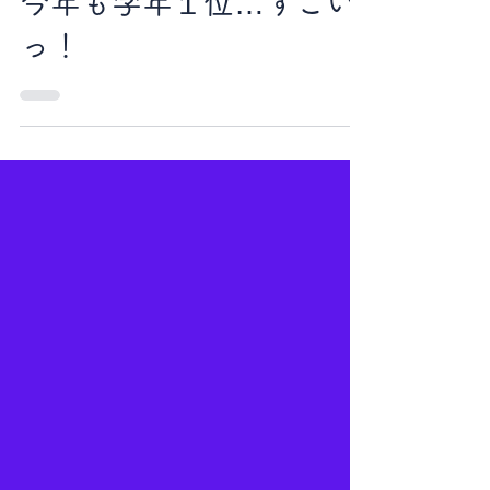
CLOVERくんのつぶやき
今年も学年１位…すごい
っ！