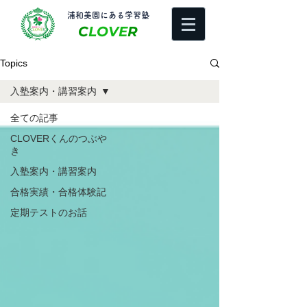
​浦和美園にある学習塾
C
LOVE
R
Topics
入塾案内・講習案内
全ての記事
CLOVERくんのつぶや
き
入塾案内・講習案内
合格実績・合格体験記
定期テストのお話