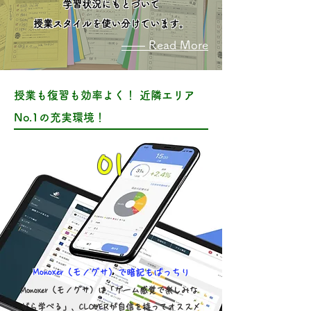
学習状況にもとづいて
授業スタイルを使い分けています。
―― Read More
授業も復習も効率よく！ 近隣エリア
No.1の充実環境！
​01
​Monoxer（モノグサ）で暗記もばっちり
Monoxer（モノグサ）は「ゲーム感覚で楽しみな
がら学べる」、CLOVERが自信を持ってオススメ