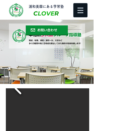
​浦和美園にある学習塾
C
LOVE
R