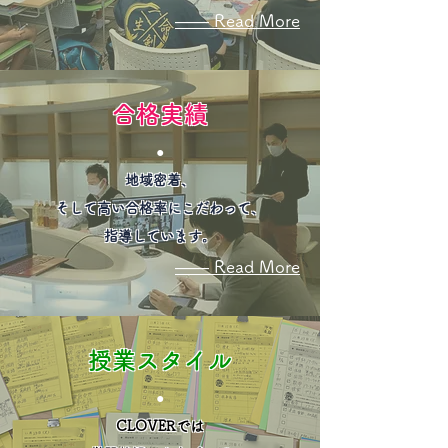
―― Read More
合格実績
​●
地域密着、
そして高い合格率にこだわって、
指導しています。
―― Read More
授業スタイル
​●
CLOVERでは