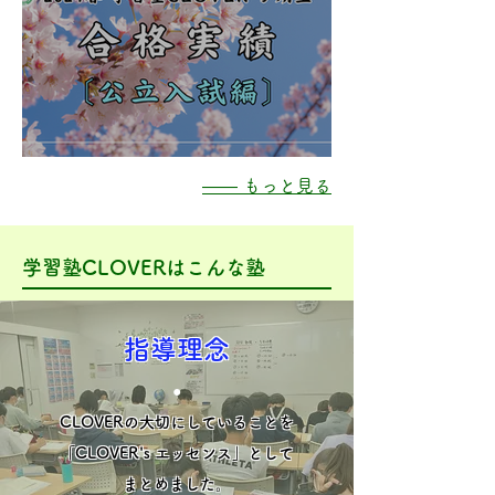
2024春 ９期生合格実績〔公立入試編〕
―― もっと見る
学習塾CLOVERはこんな塾
指導理念
​●
CLOVERの大切にしていることを
「CLOVER's エッセンス」として
まとめました。